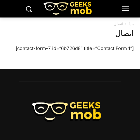
يبدأ
اتصال
اتصال
[contact-form-7 id=”6b726d8″ title=”Contact Form 1″]