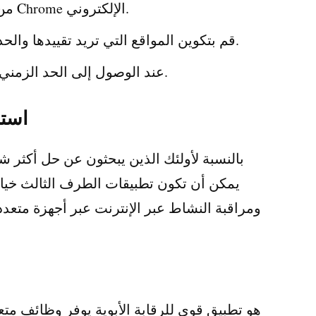
قم بتثبيت ملحق StayFocusd من سوق Chrome الإلكتروني.
قم بتكوين المواقع التي تريد تقييدها والحد الأقصى لوقت التصفح المسموح به.
عند الوصول إلى الحد الزمني، سيتم حظر المواقع المحددة تلقائيًا.
استخ
بالنسبة لأولئك الذين يبحثون عن حل أكثر شمول
يمكن أن تكون تطبيقات الطرف الثالث خيارًا 
ومراقبة النشاط عبر الإنترنت عبر أجهزة متعد