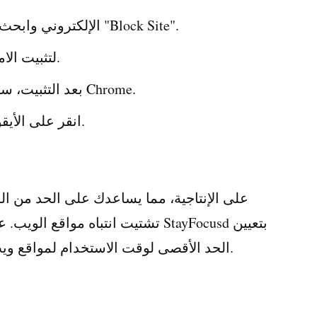
قم بالوصول إلى سوق Chrome الإلكتروني وابحث عن "Block Site".
انقر فوق "إضافة إلى Chrome" لتثبيت الامتداد.
بعد التثبيت، سيظهر رمز الإضافة في شريط أدوات Chrome.
انقر على الأيقونة وأضف المواقع التي تريد حظرها.
تشتيت انتباه مواقع الويب. على عكس
الحد الأقصى لوقت الاستخدام لمواقع ويب معينة، وبعد ذلك سيتم حظر الوصول.