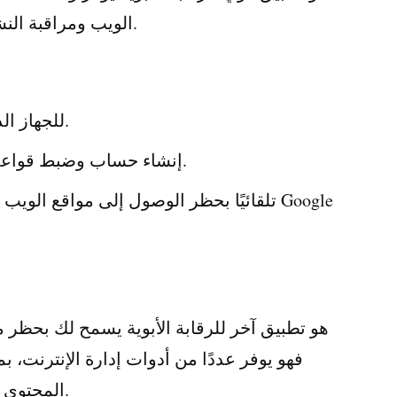
الويب ومراقبة النشاط عبر الإنترنت وحدود وقت الشاشة.
قم بتنزيل Qustodio للجهاز الذي تريد مراقبته.
إنشاء حساب وضبط قواعد التصفح والمواقع التي تريد حظرها.
المحتوى وإدارة وقت الشاشة وحتى تتبع الموقع.