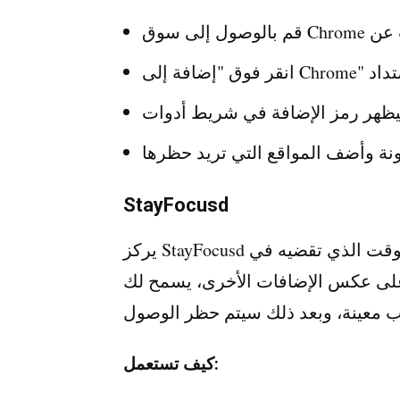
StayFocusd
يركز StayFocusd على الإنتاجية، مما يساعدك على الحد من الوقت الذي تقضيه في
 الإضافات الأخرى، يسمح لك StayFocusd بتعيين
كيف تستعمل: