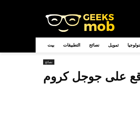
نولوجيا
تمويل
نصائح
التطبيقات
بيت
نصائح
قع على جوجل كروم