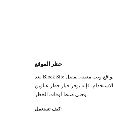
حظر الموقع
يعد Block Site امتدادًا شائعًا يسمح لك بحظر الوصول إلى مواقع ويب معينة. بفضل
م، فإنه يوفر خيار حظر عناوين URL بشكل فردي أو على دفعات،
وحتى ضبط أوقات الحظر.
كيف تستعمل: