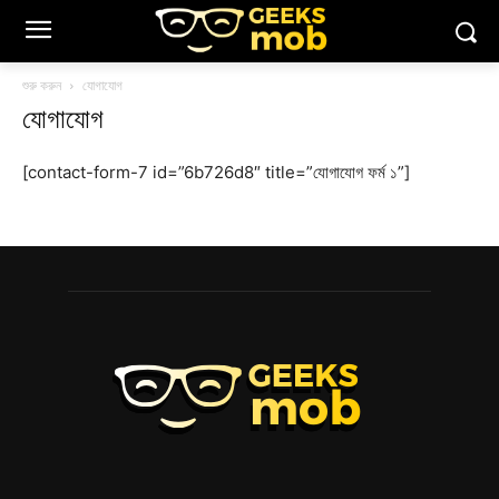
শুরু করুন
যোগাযোগ
যোগাযোগ
[contact-form-7 id=”6b726d8″ title=”যোগাযোগ ফর্ম ১”]