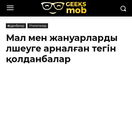
Қолданбалар
Утилиталар
Мал мен жануарларды
өлшеуге арналған тегін
қолданбалар