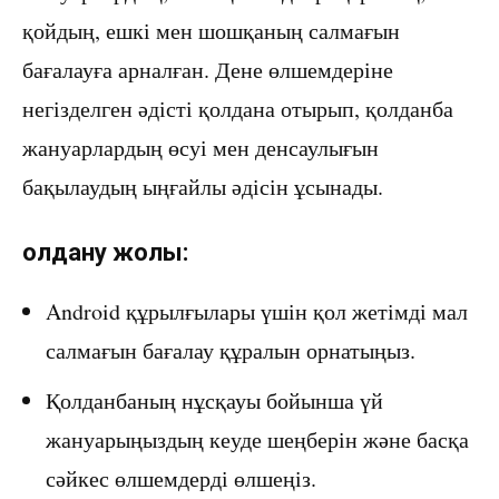
қойдың, ешкі мен шошқаның салмағын
бағалауға арналған. Дене өлшемдеріне
негізделген әдісті қолдана отырып, қолданба
жануарлардың өсуі мен денсаулығын
бақылаудың ыңғайлы әдісін ұсынады.
Қолдану жолы:
Android құрылғылары үшін қол жетімді мал
салмағын бағалау құралын орнатыңыз.
Қолданбаның нұсқауы бойынша үй
жануарыңыздың кеуде шеңберін және басқа
сәйкес өлшемдерді өлшеңіз.