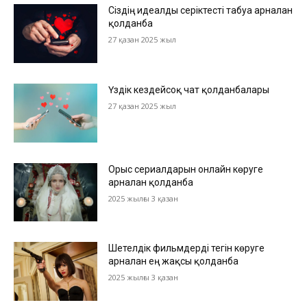
Сіздің идеалды серіктесті табуға арналған
қолданба
27 қазан 2025 жыл
Үздік кездейсоқ чат қолданбалары
27 қазан 2025 жыл
Орыс сериалдарын онлайн көруге
арналған қолданба
2025 жылғы 3 қазан
Шетелдік фильмдерді тегін көруге
арналған ең жақсы қолданба
2025 жылғы 3 қазан