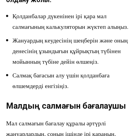
Қолданбалар дүкенінен ірі қара мал
салмағының калькуляторын жүктеп алыңыз.
Жануардың кеудесінің шеңберін және оның
денесінің ұзындығын құйрықтың түбінен
мойынның түбіне дейін өлшеңіз.
Салмақ бағасын алу үшін қолданбаға
өлшемдерді енгізіңіз.
Малдың салмағын бағалаушы
Мал салмағын бағалау құралы әртүрлі
жануарлардың, соның ішінде ірі қараның,