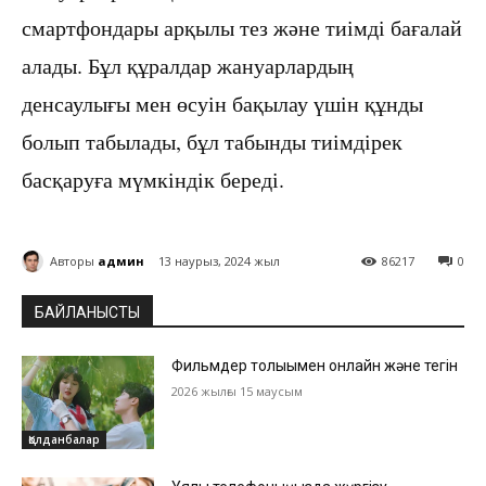
смартфондары арқылы тез және тиімді бағалай
алады. Бұл құралдар жануарлардың
денсаулығы мен өсуін бақылау үшін құнды
болып табылады, бұл табынды тиімдірек
басқаруға мүмкіндік береді.
Авторы
админ
13 наурыз, 2024 жыл
86217
0
БАЙЛАНЫСТЫ
Фильмдер толығымен онлайн және тегін
2026 жылғы 15 маусым
Қолданбалар