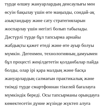
түрде өлшеу жануарлардың денсаулығы мен
өсуін бақылау үшін өте маңызды, сондай-ақ
азықтандыру және сату стратегияларын
жоспарлау үшін негізгі болып табылады.
Дәстүрлі түрде бұл тапсырма арнайы
жабдықты қажет етеді және өте ауыр болуы
мүмкін. Дегенмен, технологияның дамуымен
бұл процесті жеңілдететін қолданбалар пайда
болды, олар ірі қара малдың және басқа
жануарлардың салмағын практикалық және
тиімді түрде смартфоннан тікелей бағалауға
мүмкіндік береді. Осы тапсырманы орындауға
көмектесетін дүние жүзінде жүктеп алуға