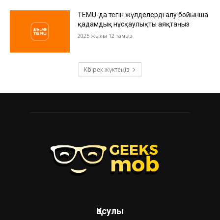
TEMU-да тегін жүлделерді алу бойынша
қадамдық нұсқаулықты аяқтаңыз
2025 жылғы 12 тамыз
Көбірек жүктеңіз
Қосулы