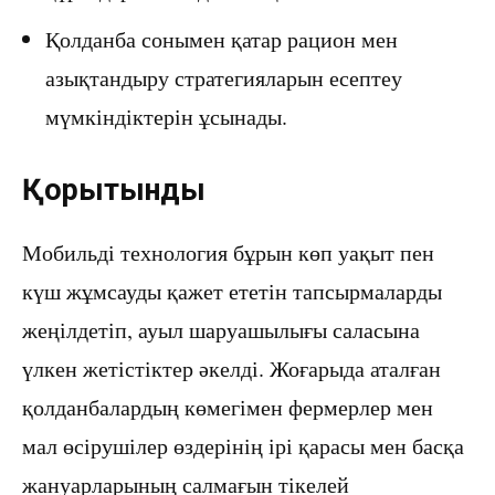
Қолданба сонымен қатар рацион мен
азықтандыру стратегияларын есептеу
мүмкіндіктерін ұсынады.
Қорытынды
Мобильді технология бұрын көп уақыт пен
күш жұмсауды қажет ететін тапсырмаларды
жеңілдетіп, ауыл шаруашылығы саласына
үлкен жетістіктер әкелді. Жоғарыда аталған
қолданбалардың көмегімен фермерлер мен
мал өсірушілер өздерінің ірі қарасы мен басқа
жануарларының салмағын тікелей