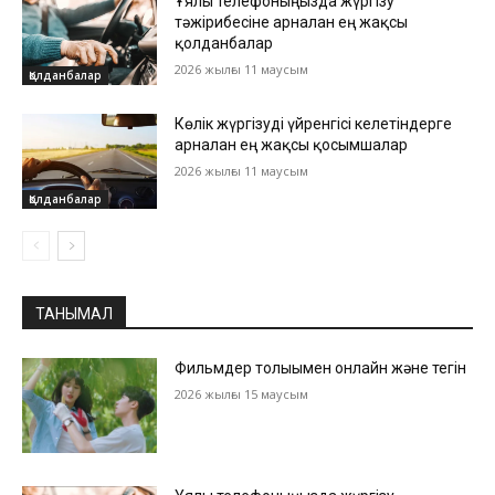
Ұялы телефоныңызда жүргізу
тәжірибесіне арналған ең жақсы
қолданбалар
2026 жылғы 11 маусым
Қолданбалар
Көлік жүргізуді үйренгісі келетіндерге
арналған ең жақсы қосымшалар
2026 жылғы 11 маусым
Қолданбалар
ТАНЫМАЛ
Фильмдер толығымен онлайн және тегін
2026 жылғы 15 маусым