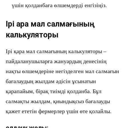
үшін қолданбаға өлшемдерді енгізіңіз.
Ірі қара мал салмағының
калькуляторы
Ірі қара мал салмағының калькуляторы –
пайдаланушыларға жануардың денесінің
нақты өлшемдеріне негізделген мал салмағын
бағалаудың жылдам әдісін ұсынатын
қарапайым, бірақ тиімді қолданба. Бұл
салмақты жылдам, қиындықсыз бағалауды
қажет ететін фермерлер үшін өте қолайлы.
Қолдану жолы: