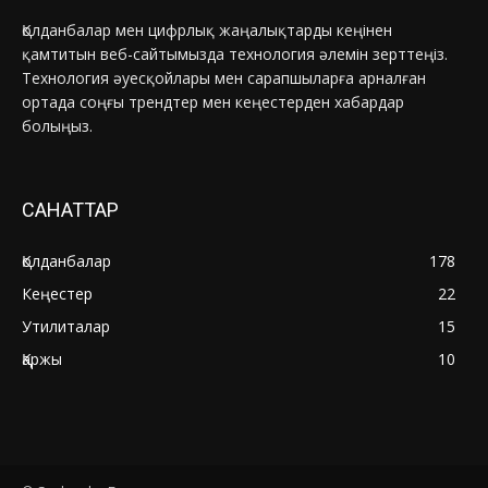
Қолданбалар мен цифрлық жаңалықтарды кеңінен
қамтитын веб-сайтымызда технология әлемін зерттеңіз.
Технология әуесқойлары мен сарапшыларға арналған
ортада соңғы трендтер мен кеңестерден хабардар
болыңыз.
САНАТТАР
Қолданбалар
178
Кеңестер
22
Утилиталар
15
Қаржы
10