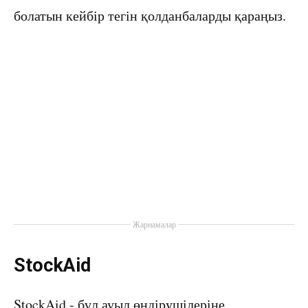
болатын кейбір тегін қолданбаларды қараңыз.
Жарнамалар
StockAid
StockAid - бұл ауыл өндірушілеріне