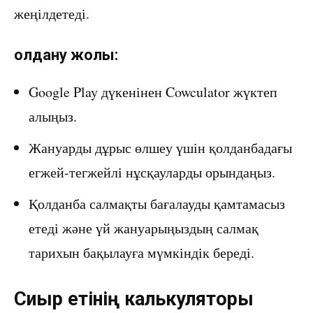
жеңілдетеді.
Қолдану жолы:
Google Play дүкенінен Cowculator жүктеп
алыңыз.
Жануарды дұрыс өлшеу үшін қолданбадағы
егжей-тегжейлі нұсқауларды орындаңыз.
Қолданба салмақты бағалауды қамтамасыз
етеді және үй жануарыңыздың салмақ
тарихын бақылауға мүмкіндік береді.
Сиыр етінің калькуляторы