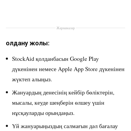
Жарнамалар
Қолдану жолы:
StockAid қолданбасын Google Play
дүкенінен немесе Apple App Store дүкенінен
жүктеп алыңыз.
Жануардың денесінің кейбір бөліктерін,
мысалы, кеуде шеңберін өлшеу үшін
нұсқауларды орындаңыз.
Үй жануарыңыздың салмағын дәл бағалау