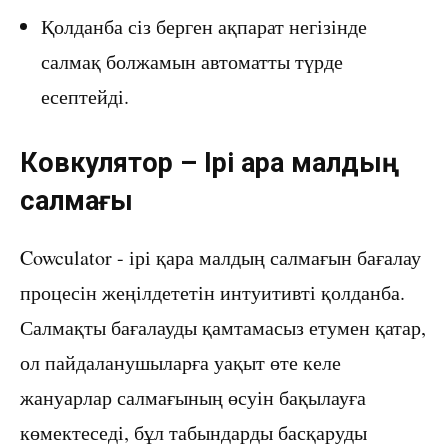
Қолданба сіз берген ақпарат негізінде
салмақ болжамын автоматты түрде
есептейді.
Ковкулятор – Ірі қара малдың
салмағы
Cowculator - ірі қара малдың салмағын бағалау
процесін жеңілдететін интуитивті қолданба.
Салмақты бағалауды қамтамасыз етумен қатар,
ол пайдаланушыларға уақыт өте келе
жануарлар салмағының өсуін бақылауға
көмектеседі, бұл табындарды басқаруды