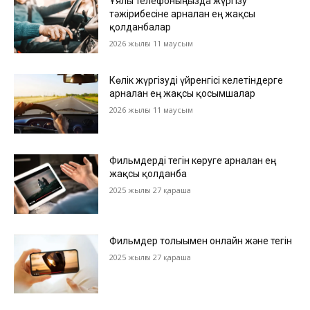
Ұялы телефоныңызда жүргізу
тәжірибесіне арналған ең жақсы
қолданбалар
2026 жылғы 11 маусым
Көлік жүргізуді үйренгісі келетіндерге
арналған ең жақсы қосымшалар
2026 жылғы 11 маусым
Фильмдерді тегін көруге арналған ең
жақсы қолданба
2025 жылғы 27 қараша
Фильмдер толығымен онлайн және тегін
2025 жылғы 27 қараша