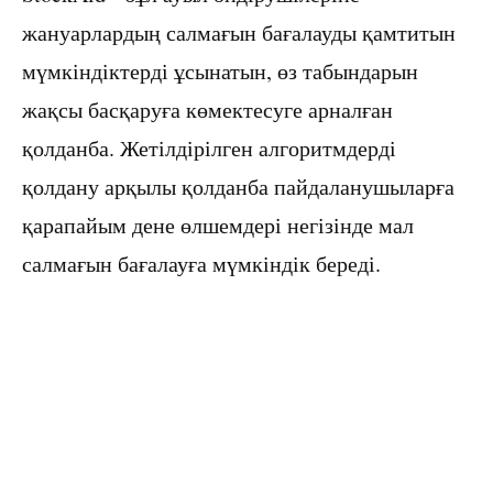
жануарлардың салмағын бағалауды қамтитын
мүмкіндіктерді ұсынатын, өз табындарын
жақсы басқаруға көмектесуге арналған
қолданба. Жетілдірілген алгоритмдерді
қолдану арқылы қолданба пайдаланушыларға
қарапайым дене өлшемдері негізінде мал
салмағын бағалауға мүмкіндік береді.