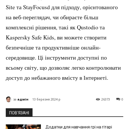
Site та StayFocusd для підходу, орієнтованого
на веб-переглядач, чи обираєте більш
комплексні рішення, такі як Qustodio та
Kaspersky Safe Kids, ви можете створити
безпечніше та продуктивніше онлайн-
середовище. Ці інструменти доступні по
всьому світу, що дозволяє легко контролювати
доступ до небажаного вмісту в Інтернеті.
за
адмін
13 березня 2024 р
26373
0
ПОВ'ЯЗАНІ
Додатки для навчання грі на гітарі