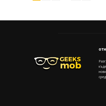
от
Разг
къд
нови
сред