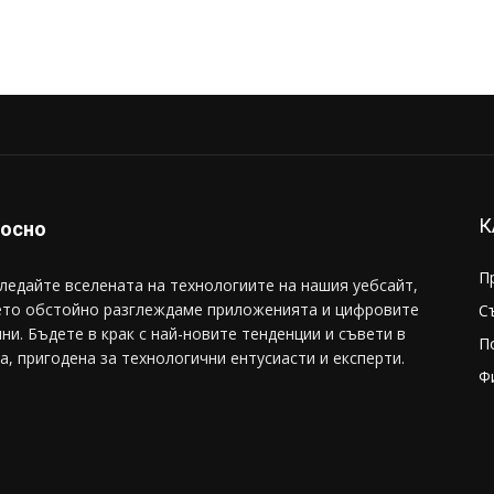
К
носно
П
ледайте вселената на технологиите на нашия уебсайт,
ето обстойно разглеждаме приложенията и цифровите
С
ни. Бъдете в крак с най-новите тенденции и съвети в
П
а, пригодена за технологични ентусиасти и експерти.
Ф