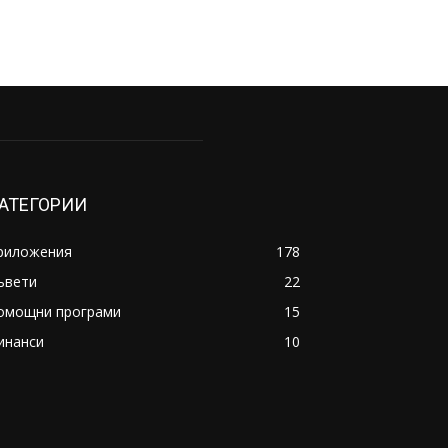
АТЕГОРИИ
риложения
178
ъвети
22
омощни програми
15
инанси
10