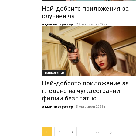
Най-добрите приложения за
случаен чат
администратор
-
27 октомври 2025 г.
Приложения
Най-доброто приложение за
гледане на чуждестранни
филми безплатно
администратор
-
3 октомври 2025 г.
...
1
2
3
22