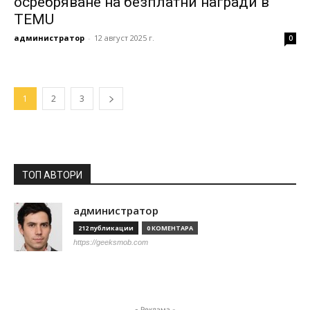
осребряване на безплатни награди в
TEMU
администратор
-
12 август 2025 г.
0
1
2
3
ТОП АВТОРИ
администратор
212 публикации
0 КОМЕНТАРА
https://geeksmob.com
- Реклама -