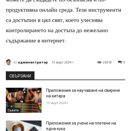
продуктивна онлайн среда. Тези инструменти
са достъпни в цял свят, което улеснява
контролирането на достъпа до нежелано
съдържание в интернет.
от
администратор
13 март 2024 г
26318
0
СВЪРЗАНИ
Приложения за научаване на свирене
на китара
13 март 2024 г
Съвети
Приложения за учене на плетене на
една кука