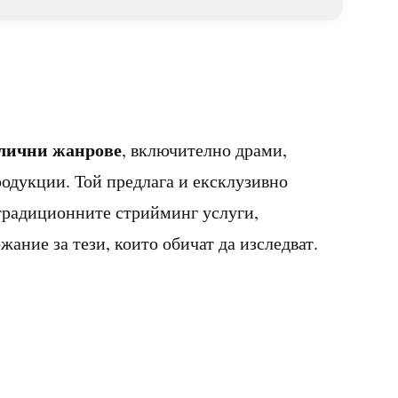
злични жанрове
, включително драми,
одукции. Той предлага и ексклузивно
 традиционните стрийминг услуги,
ание за тези, които обичат да изследват.