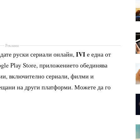
Реклами
IVI
едате руски сериали онлайн,
е една от
gle Play Store, приложението обединява
ии, включително сериали, филми и
ещани на други платформи. Можете да го