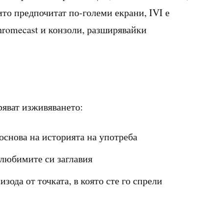
оито предпочитат по-големи екрани, IVI е
hromecast и конзоли, разширявайки
ряват изживяването:
основа на историята на употреба
 любимите си заглавия
ода от точката, в която сте го спрели