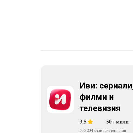
Иви: сериали
филми и
телевизия
3,5
50+ мили
535 234 отзива
изтегляния