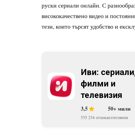
руски сериали онлайн. С разнообраз
висококачествено видео и постоянни
тези, които търсят удобство и екск
Иви: сериали
филми и
телевизия
3,5
50+ мили
535 234 отзива
изтегляния