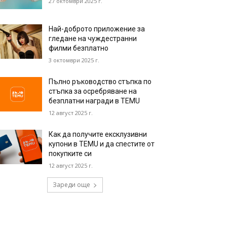
27 октомври 2025 г.
Най-доброто приложение за
гледане на чуждестранни
филми безплатно
3 октомври 2025 г.
Пълно ръководство стъпка по
стъпка за осребряване на
безплатни награди в TEMU
12 август 2025 г.
Как да получите ексклузивни
купони в TEMU и да спестите от
покупките си
12 август 2025 г.
Зареди още