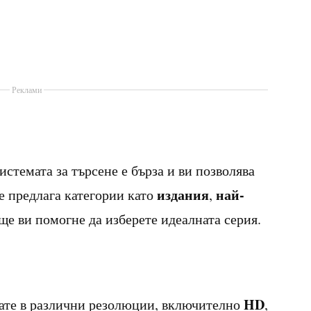
Реклами
стемата за търсене е бърза и ви позволява
издания
най-
че предлага категории като
,
 ще ви помогне да изберете идеалната серия.
HD
дате в различни резолюции, включително
,