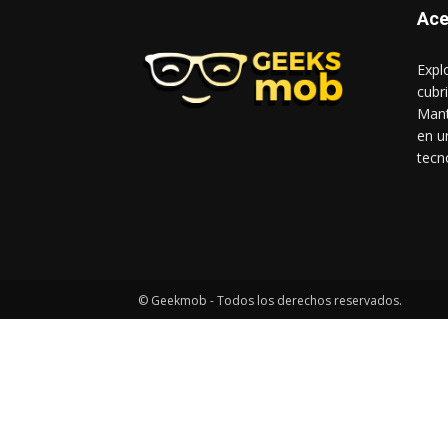
Ace
Expl
cubr
Mant
en u
tecn
© Geekmob - Todos los derechos reservados.