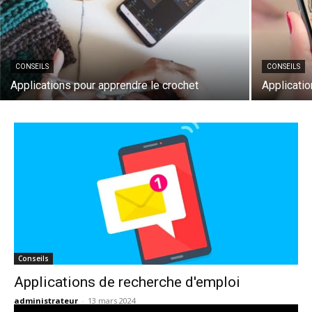
CONSEILS
CONSEILS
Applications pour apprendre le crochet
Applicatio
Conseils
Applications de recherche d'emploi
administrateur
-
13 mars 2024