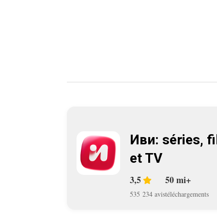
Иви: séries, f
et TV
3,5
50 mi+
535 234 avis
téléchargements