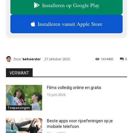
Installeren op Google Play
Installeren vanuit Apple Store
Door
beheerder
27 oktober 2025
1414400
0
VERWANT
Films volledig online en gratis
15 juni 2026
Toepassingen
Beste apps voor rijoefeningen op je
mobiele telefoon