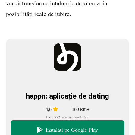
vor să transforme întâlnirile de zi cu zi în
posibilități reale de iubire.
happn: aplicație de dating
4,6
160 km+
1.517.782 recenzii
descărcări
Instalați pe Google Play