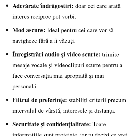
Adevărate îndrăgostiri:
doar cei care arată
interes reciproc pot vorbi.
Mod ascuns:
Ideal pentru cei care vor să
navigheze fără a fi văzuți.
Înregistrări audio și video scurte:
trimite
mesaje vocale și videoclipuri scurte pentru a
face conversația mai apropiată și mai
personală.
Filtrul de preferințe:
stabiliți criterii precum
intervalul de vârstă, interesele și distanța.
Securitate și confidențialitate:
Toate
informațiile sunt protejate, iar tu decizi ce vrei