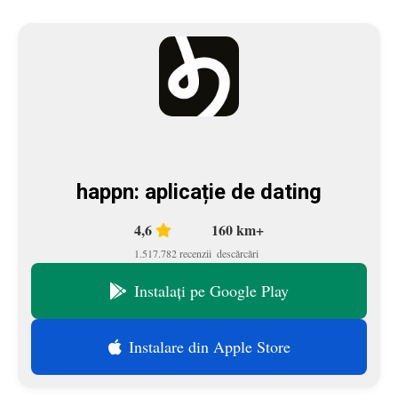
happn: aplicație de dating
4,6
160 km+
1.517.782 recenzii
descărcări
Instalați pe Google Play
Instalare din Apple Store