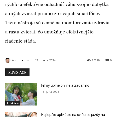
rýchlo a efektívne odhadnúť váhu svojho dobytka
a iných zvierat priamo zo svojich smartfónov.
Tieto nástroje sú cenné na monitorovanie zdravia
a rastu zvierat, čo umožňuje efektívnejšie
riadenie stáda.
Autor:
admin
13. marca 2024
86279
0
SÚVISIACE
Filmy úplne online a zadarmo
15. júna 2026
Aplikácie
Najlepšie aplikácie na cvičenie jazdy na