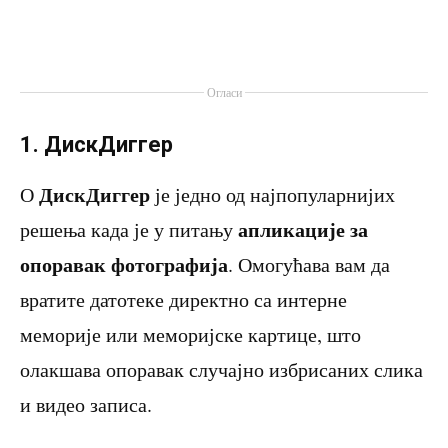
Огласи
1. ДискДиггер
ДискДиггер
О
је једно од најпопуларнијих
апликације за
решења када је у питању
опоравак фотографија
. Омогућава вам да
вратите датотеке директно са интерне
меморије или меморијске картице, што
олакшава опоравак случајно избрисаних слика
и видео записа.