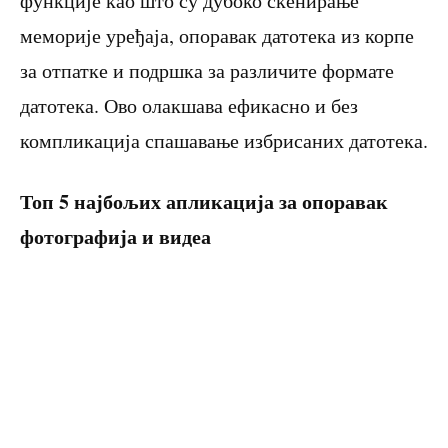
функције као што су дубоко скенирање
меморије уређаја, опоравак датотека из корпе
за отпатке и подршка за различите формате
датотека. Ово олакшава ефикасно и без
компликација спашавање избрисаних датотека.
Топ 5 најбољих апликација за опоравак
фотографија и видеа