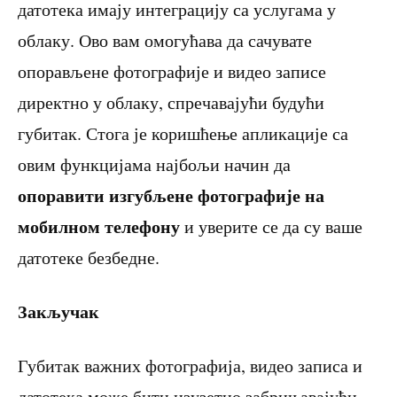
датотека имају интеграцију са услугама у
облаку. Ово вам омогућава да сачувате
опорављене фотографије и видео записе
директно у облаку, спречавајући будући
губитак. Стога је коришћење апликације са
овим функцијама најбољи начин да
опоравити изгубљене фотографије на
мобилном телефону
и уверите се да су ваше
датотеке безбедне.
Закључак
Губитак важних фотографија, видео записа и
датотека може бити изузетно забрињавајући.