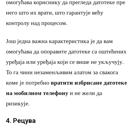
омогућава кориснику да прегледа датотеке пре
него што их врати, што гарантује већу
контролу над процесом.
Још једна важна карактеристика је да вам
омогућава да опоравите датотеке са оштећених
уређаја или уређаја који се више не укључују.
То га чини незаменљивим алатом за свакога
вратити избрисане датотеке
коме је потребно
на мобилном телефону
и не жели да
ризикује.
4. Рецува