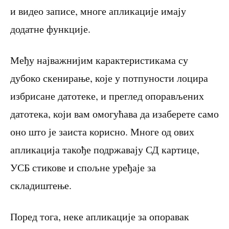
и видео записе, многе апликације имају
додатне функције.
Међу најважнијим карактеристикама су
дубоко скенирање, које у потпуности лоцира
избрисане датотеке, и преглед опорављених
датотека, који вам омогућава да изаберете само
оно што је заиста корисно. Многе од ових
апликација такође подржавају СД картице,
УСБ стикове и спољне уређаје за
складиштење.
Поред тога, неке апликације за опоравак