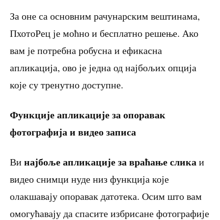
За оне са основним рачунарским вештинама,
ПхотоРец је моћно и бесплатно решење. Ако
вам је потребна робусна и ефикасна
апликација, ово је једна од најбољих опција
које су тренутно доступне.
Функције апликације за опоравак
фотографија и видео записа
најбоље апликације за враћање слика
Ви
и
видео снимци нуде низ функција које
олакшавају опоравак датотека. Осим што вам
омогућавају да спасите избрисане фотографије