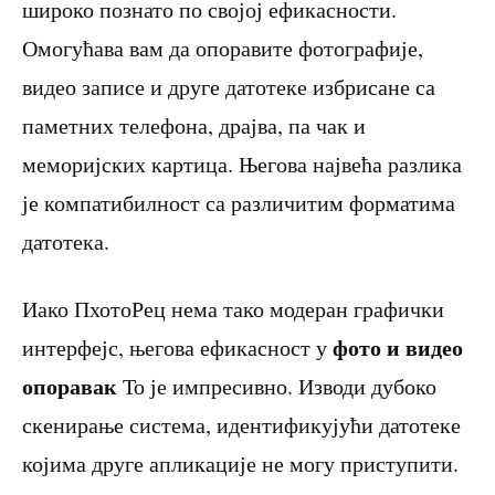
широко познато по својој ефикасности.
Омогућава вам да опоравите фотографије,
видео записе и друге датотеке избрисане са
паметних телефона, драјва, па чак и
меморијских картица. Његова највећа разлика
је компатибилност са различитим форматима
датотека.
Иако ПхотоРец нема тако модеран графички
фото и видео
интерфејс, његова ефикасност у
опоравак
То је импресивно. Изводи дубоко
скенирање система, идентификујући датотеке
којима друге апликације не могу приступити.