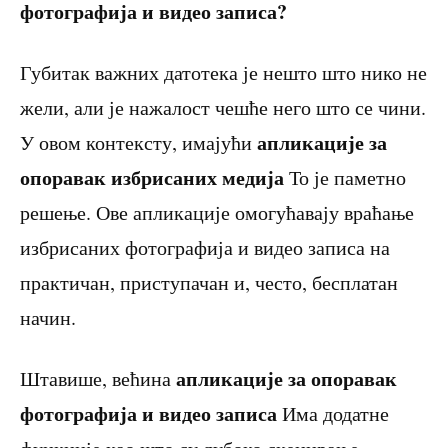
фотографија и видео записа?
Губитак важних датотека је нешто што нико не
жели, али је нажалост чешће него што се чини.
апликације за
У овом контексту, имајући
опоравак избрисаних медија
То је паметно
решење. Ове апликације омогућавају враћање
избрисаних фотографија и видео записа на
практичан, приступачан и, често, бесплатан
начин.
апликације за опоравак
Штавише, већина
фотографија и видео записа
Има додатне