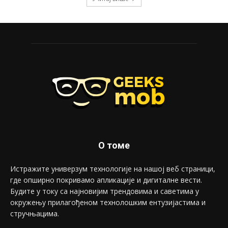
О томе
Истражите универзум технологије на нашој веб страници,
где опширно покривамо апликације и дигиталне вести.
Будите у току са најновијим трендовима и саветима у
окружењу прилагођеном технолошким ентузијастима и
стручњацима.