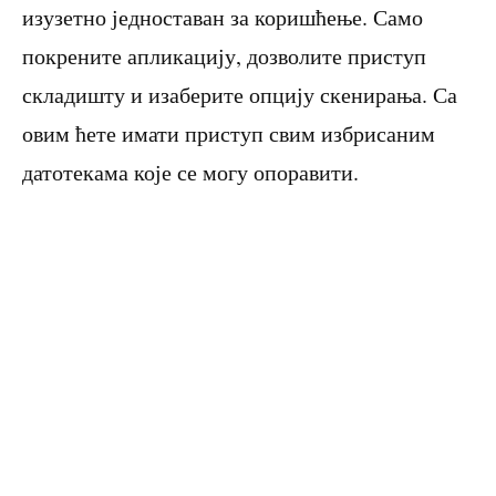
изузетно једноставан за коришћење. Само
покрените апликацију, дозволите приступ
складишту и изаберите опцију скенирања. Са
овим ћете имати приступ свим избрисаним
датотекама које се могу опоравити.