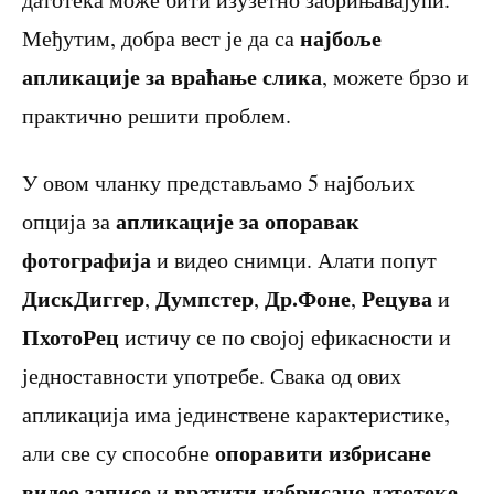
најбоље
Међутим, добра вест је да са
апликације за враћање слика
, можете брзо и
практично решити проблем.
У овом чланку представљамо 5 најбољих
апликације за опоравак
опција за
фотографија
и видео снимци. Алати попут
ДискДиггер
Думпстер
Др.Фоне
Рецува
,
,
,
и
ПхотоРец
истичу се по својој ефикасности и
једноставности употребе. Свака од ових
апликација има јединствене карактеристике,
опоравити избрисане
али све су способне
видео записе
вратити избрисане датотеке
и