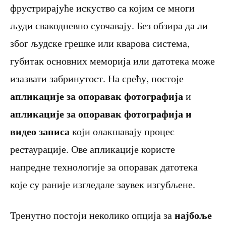
фрустрирајуће искуство са којим се многи
људи свакодневно суочавају. Без обзира да ли
због људске грешке или кварова система,
губитак основних меморија или датотека може
изазвати забринутост. На срећу, постоје
апликације за опоравак фотографија
и
апликације за опоравак фотографија и
видео записа
који олакшавају процес
рестаурације. Ове апликације користе
напредне технологије за опоравак датотека
које су раније изгледале заувек изгубљене.
најбоље
Тренутно постоји неколико опција за