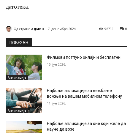
датотека.
Од стране
админ
7. децембра 2024
96792
0
ПОВЕЗАН
Филмови потпуно онлајн и бесплатни
15. јун 2026.
Апликације
Најбоље апликације за вежбање
вожње на вашем мобилном телефону
11. јун 2026.
Апликације
Најбоље апликације за оне који желе да
науче да возе