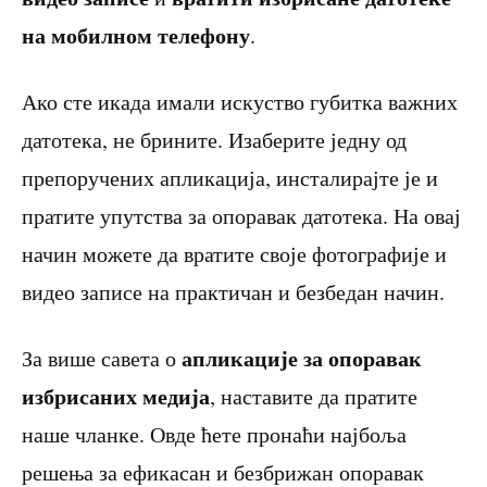
на мобилном телефону
.
Ако сте икада имали искуство губитка важних
датотека, не брините. Изаберите једну од
препоручених апликација, инсталирајте је и
пратите упутства за опоравак датотека. На овај
начин можете да вратите своје фотографије и
видео записе на практичан и безбедан начин.
апликације за опоравак
За више савета о
избрисаних медија
, наставите да пратите
наше чланке. Овде ћете пронаћи најбоља
решења за ефикасан и безбрижан опоравак