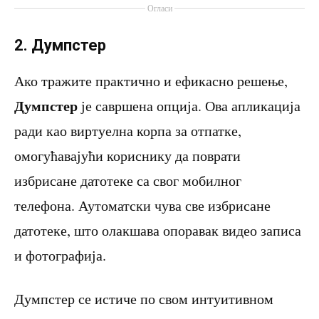
Огласи
2. Думпстер
Ако тражите практично и ефикасно решење,
Думпстер
је савршена опција. Ова апликација
ради као виртуелна корпа за отпатке,
омогућавајући кориснику да поврати
избрисане датотеке са свог мобилног
телефона. Аутоматски чува све избрисане
датотеке, што олакшава опоравак видео записа
и фотографија.
Думпстер се истиче по свом интуитивном