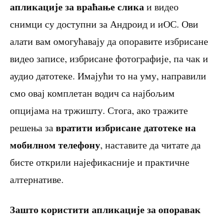
апликације за враћање слика
и видео
снимци су доступни за Андроид и иОС. Ови
алати вам омогућавају да опоравите избрисане
видео записе, избрисане фотографије, па чак и
аудио датотеке. Имајући то на уму, направили
смо овај комплетан водич са најбољим
опцијама на тржишту. Стога, ако тражите
вратити избрисане датотеке на
решења за
мобилном телефону
, наставите да читате да
бисте открили најефикасније и практичне
алтернативе.
Зашто користити апликације за опоравак