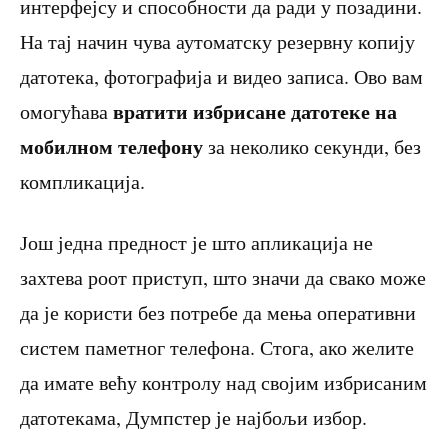
интерфејсу и способности да ради у позадини.
На тај начин чува аутоматску резервну копију
датотека, фотографија и видео записа. Ово вам
вратити избрисане датотеке на
омогућава
мобилном телефону
за неколико секунди, без
компликација.
Још једна предност је што апликација не
захтева роот приступ, што значи да свако може
да је користи без потребе да мења оперативни
систем паметног телефона. Стога, ако желите
да имате већу контролу над својим избрисаним
датотекама, Думпстер је најбољи избор.