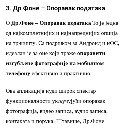
3. Др.Фоне – Опоравак података
Др.Фоне – Опоравак података
О
То је једна
од најкомплетнијих и најнапреднијих опција
на тржишту. Са подршком за Андроид и иОС,
опоравити
идеалан је за оне који траже
изгубљене фотографије на мобилном
телефону
ефективно и практично.
Ова апликација нуди широк спектар
функционалности укључујући опоравак
фотографија, видео записа, аудио записа,
контаката и порука. Штавише, Др.Фоне