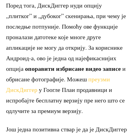
Поред тога, ДискДиггер нуди опцију
„плитког” и „дубоког” скенирања, при чему је
последње потпуније. Помоћу ове функције
проналази датотеке које многе друге
апликације не могу да открију. За кориснике
Андроид-а, ово је једна од најефикаснијих
опоравити избрисане видео записе
опција
и
обрисане фотографије. Можеш
преузми
ДискДиггер
у Гоогле Плаи продавници и
испробајте бесплатну верзију пре него што се
одлучите за премиум верзију.
Још једна позитивна ствар је да је ДискДиггер