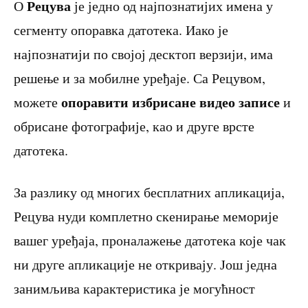
Рецува
О
је једно од најпознатијих имена у
сегменту опоравка датотека. Иако је
најпознатији по својој десктоп верзији, има
решење и за мобилне уређаје. Са Рецувом,
опоравити избрисане видео записе
можете
и
обрисане фотографије, као и друге врсте
датотека.
За разлику од многих бесплатних апликација,
Рецува нуди комплетно скенирање меморије
вашег уређаја, проналажење датотека које чак
ни друге апликације не откривају. Још једна
занимљива карактеристика је могућност