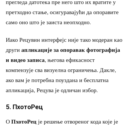
прегледа датотека пре него што их вратите у
претходно стање, осигуравајући да опоравите
само оно што је заиста неопходно.
Иако Рецувин интерфејс није тако модеран као
апликације за опоравак фотографија
други
и видео записа
, његова ефикасност
компензује сва визуелна ограничења. Дакле,
ако вам је потребна поуздана и бесплатна
апликација, Рецува је одличан избор.
5. ПхотоРец
ПхотоРец
О
је решење отвореног кода које је