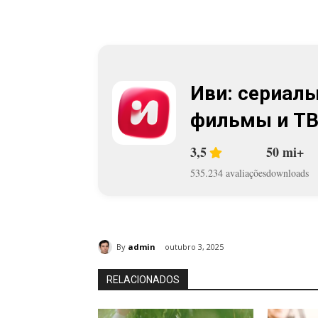
Иви: сериалы
фильмы и Т
3,5
50 mi+
535.234 avaliações
downloads
By
admin
outubro 3, 2025
RELACIONADOS