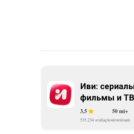
Иви: сериалы
фильмы и Т
3,5
50 mi+
535.234 avaliações
downloads