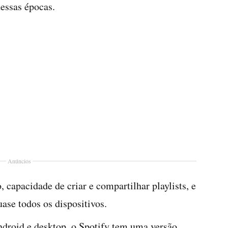
dessas épocas.
Anúncios
, capacidade de criar e compartilhar playlists, e
uase todos os dispositivos.
ndroid e desktop, o Spotify tem uma versão